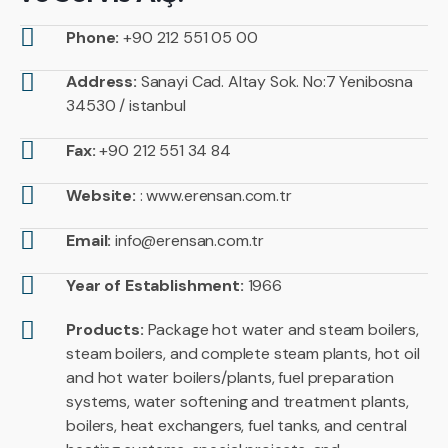
Phone:
+90 212 551 05 00
Address:
Sanayi Cad. Altay Sok. No:7 Yenibosna
34530 / istanbul
Fax:
+90 212 551 34 84
Website:
: www.erensan.com.tr
Email:
info@erensan.com.tr
Year of Establishment:
1966
Products:
Package hot water and steam boilers,
steam boilers, and complete steam plants, hot oil
and hot water boilers/plants, fuel preparation
systems, water softening and treatment plants,
boilers, heat exchangers, fuel tanks, and central