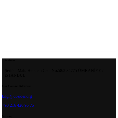
Address
Şerifali Mah. Hendem Cad. No:58/2 34775 ÜMRANİYE /
iSTANBUL
Our Contact Addresses
bilgi@dosider.org
+90 216 420 95 75
Sitemap