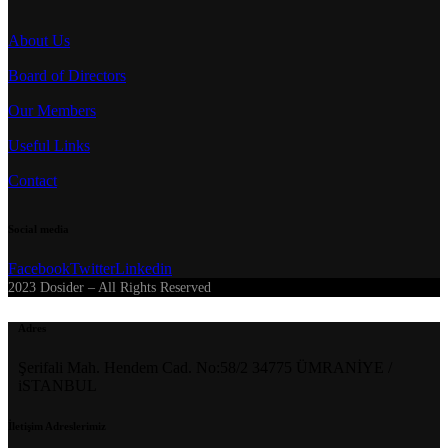
About Us
Board of Directors
Our Members
Useful Links
Contact
Social media
Facebook
Twitter
Linkedin
2023 Dosider – All Rights Reserved
Adres
Şerifali Mah. Hendem Cad. No:58/2 34775 ÜMRANİYE /
iSTANBUL
İletişim Adreslerimiz