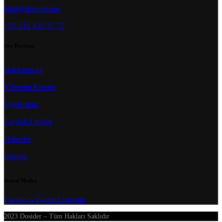
bilgi@dosider.org
+90 216 420 95 75
Site Haritası
Hakkımızda
Yönetim Kurulu
Üyelerimiz
Faydalı Linkler
Haberler
İletişim
Sosyal Medya
Facebook
Twitter
Linkedin
2023 Dosider – Tüm Hakları Saklıdır