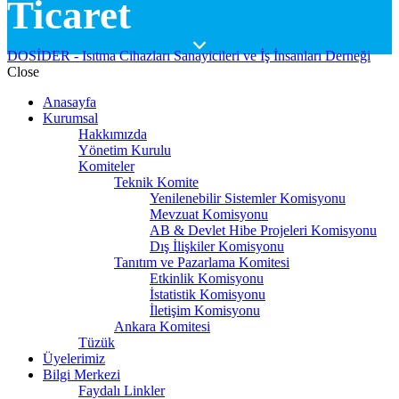
Ticaret
DOSİDER - Isıtma Cihazları Sanayicileri ve İş İnsanları Derneği
Close
Anasayfa
Kurumsal
Hakkımızda
Yönetim Kurulu
Komiteler
Teknik Komite
Yenilenebilir Sistemler Komisyonu
Mevzuat Komisyonu
AB & Devlet Hibe Projeleri Komisyonu
Dış İlişkiler Komisyonu
Tanıtım ve Pazarlama Komitesi
Etkinlik Komisyonu
İstatistik Komisyonu
İletişim Komisyonu
Ankara Komitesi
Tüzük
Üyelerimiz
Bilgi Merkezi
Faydalı Linkler