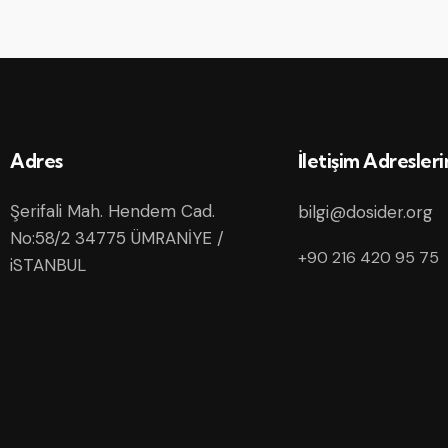
Adres
İletişim Adresler
Şerifali Mah. Hendem Cad.
bilgi@dosider.org
No:58/2 34775 ÜMRANİYE /
+90 216 420 95 75
iSTANBUL