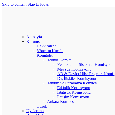
Skip to content
Skip to footer
Anasayfa
Kurumsal
Hakkımızda
Yönetim Kurulu
Komiteler
Teknik Komite
Yenilenebilir Sistemler Komisyonu
Mevzuat Komisyonu
AB & Devlet Hibe Projeleri Komi
Dış İlişkiler Komisyonu
Tanıtım ve Pazarlama Komitesi
Etkinlik Komisyonu
İstatistik Komisyonu
İletişim Komisyonu
Ankara Komitesi
Tüzük
Üyelerimiz