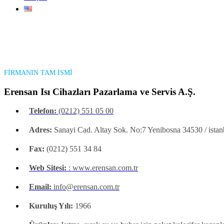
FİRMANIN TAM İSMİ
Erensan Isı Cihazları Pazarlama ve Servis A.Ş.
Telefon:
(0212) 551 05 00
Adres:
Sanayi Cad. Altay Sok. No:7 Yenibosna 34530 / istan
Fax:
(0212) 551 34 84
Web Sitesi:
: www.erensan.com.tr
Email:
info@erensan.com.tr
Kuruluş Yılı:
1966