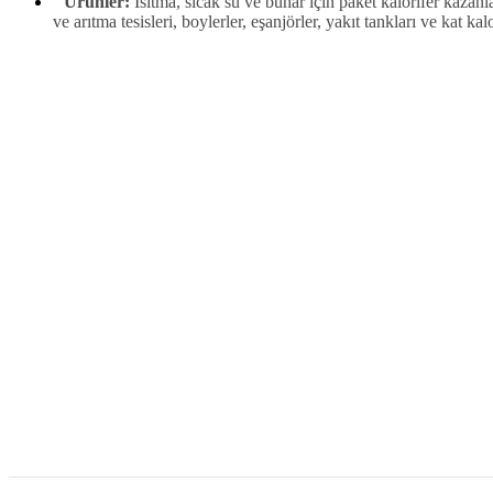
Ürünler:
Isıtma, sıcak su ve buhar için paket kalorifer kazanl
ve arıtma tesisleri, boylerler, eşanjörler, yakıt tankları ve kat kal