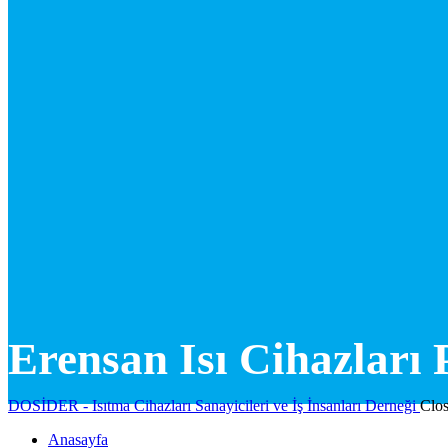
Erensan Isı Cihazları 
DOSİDER - Isıtma Cihazları Sanayicileri ve İş İnsanları Derneği
Clo
Anasayfa