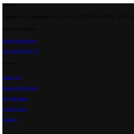
Address
Şerifali Mah. Hendem Cad. No:58/2 34775 ÜMRANİYE / iSTA
Our Contact Addresses
bilgi@dosider.org
+90 216 420 95 75
Sitemap
About Us
Board of Directors
Our Members
Useful Links
Contact