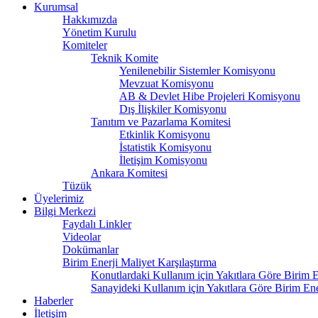
Kurumsal
Hakkımızda
Yönetim Kurulu
Komiteler
Teknik Komite
Yenilenebilir Sistemler Komisyonu
Mevzuat Komisyonu
AB & Devlet Hibe Projeleri Komisyonu
Dış İlişkiler Komisyonu
Tanıtım ve Pazarlama Komitesi
Etkinlik Komisyonu
İstatistik Komisyonu
İletişim Komisyonu
Ankara Komitesi
Tüzük
Üyelerimiz
Bilgi Merkezi
Faydalı Linkler
Videolar
Dokümanlar
Birim Enerji Maliyet Karşılaştırma
Konutlardaki Kullanım için Yakıtlara Göre Birim En
Sanayideki Kullanım için Yakıtlara Göre Birim Ener
Haberler
İletişim