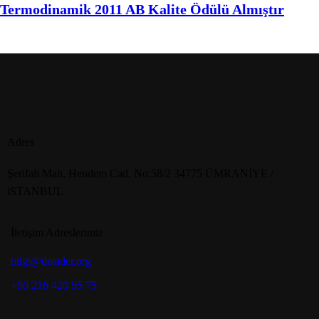
Termodinamik 2011 AB Kalite Ödülü Almıştır
Adres
Şerifali Mah. Hendem Cad. No:58/2 34775 ÜMRANİYE /
iSTANBUL
İletişim Adreslerimiz
bilgi@dosider.org
+90 216 420 95 75