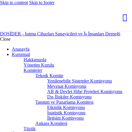
Skip to content
Skip to footer
DOSİDER - Isıtma Cihazları Sanayicileri ve İş İnsanları Derneği
Close
Anasayfa
Kurumsal
Hakkımızda
Yönetim Kurulu
Komiteler
Teknik Komite
Yenilenebilir Sistemler Komisyonu
Mevzuat Komisyonu
AB & Devlet Hibe Projeleri Komisyonu
Dış İlişkiler Komisyonu
Tanıtım ve Pazarlama Komitesi
Etkinlik Komisyonu
İstatistik Komisyonu
İletişim Komisyonu
Ankara Komitesi
Tüzük