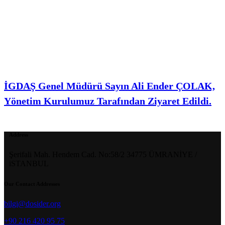
İGDAŞ Genel Müdürü Sayın Ali Ender ÇOLAK,
Yönetim Kurulumuz Tarafından Ziyaret Edildi.
Address
Şerifali Mah. Hendem Cad. No:58/2 34775 ÜMRANİYE /
iSTANBUL
Our Contact Addresses
bilgi@dosider.org
+90 216 420 95 75