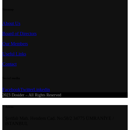
Sitemap
About Us
Board of Directors
Our Members
Useful Links
Contact
Social media
Facebook
Twitter
Linkedin
2023 Dosider – All Rights Reserved
Adres
Şerifali Mah. Hendem Cad. No:58/2 34775 ÜMRANİYE /
iSTANBUL