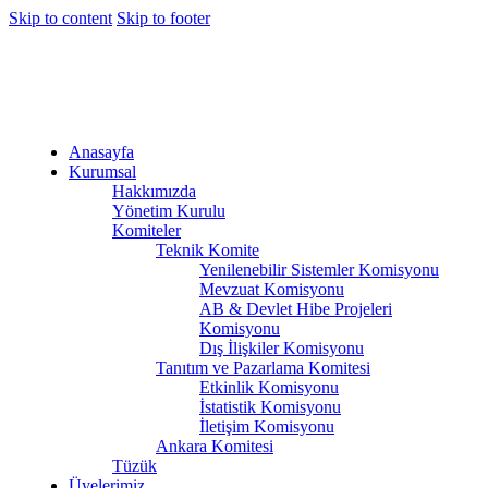
Skip to content
Skip to footer
Anasayfa
Kurumsal
Hakkımızda
Yönetim Kurulu
Komiteler
Teknik Komite
Yenilenebilir Sistemler Komisyonu
Mevzuat Komisyonu
AB & Devlet Hibe Projeleri
Komisyonu
Dış İlişkiler Komisyonu
Tanıtım ve Pazarlama Komitesi
Etkinlik Komisyonu
İstatistik Komisyonu
İletişim Komisyonu
Ankara Komitesi
Tüzük
Üyelerimiz