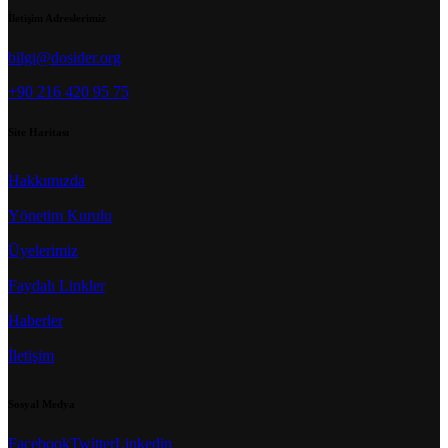
İletişim Adreslerimiz
bilgi@dosider.org
+90 216 420 95 75
Site Haritası
Hakkımızda
Yönetim Kurulu
Üyelerimiz
Faydalı Linkler
Haberler
İletişim
Sosyal Medya
Facebook
Twitter
Linkedin