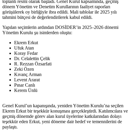
toplantı resmi olarak başladı. Genel Kurul kapsamında, geçmiş
dönem Yönetim ve Denetim Kurullarının faaliyet raporları
görüşülerek oy birliğiyle ibra edildi. Mali tablolar ile 2025 yılı
tahmini bütçesi de değerlendirilerek kabul edildi.
Yapılan seçimlerin ardından DOSİDER’in 2025–2026 dönemi
Yönetim Kurulu şu isimlerden oluştu:
Ekrem Erkut
Ufuk Atan
Koray Fedar
Dr. Celalettin Çelik
R. Rezzan Özsarfati
Zeki Özen
Kıvanç Arman
Levent Ararat
Pınar Canlı
Kerem Ünlü
Genel Kurul’un kapanışında, yeniden Yönetim Kurulu’na seçilen
Ekrem Erkut bir teşekkür konuşması gerçekleştirdi. Katılımcılara ve
geçmiş dönemde görev alan kurul üyelerine katkılarından dolayı
teşekkür eden Erkut, yeni döneme dair hedef ve temennilerini de
paylaştı.