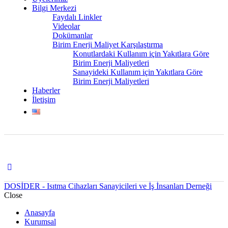
Bilgi Merkezi
Faydalı Linkler
Videolar
Dokümanlar
Birim Enerji Maliyet Karşılaştırma
Konutlardaki Kullanım için Yakıtlara Göre
Birim Enerji Maliyetleri
Sanayideki Kullanım için Yakıtlara Göre
Birim Enerji Maliyetleri
Haberler
İletişim
DOSİDER - Isıtma Cihazları Sanayicileri ve İş İnsanları Derneği
Close
Anasayfa
Kurumsal