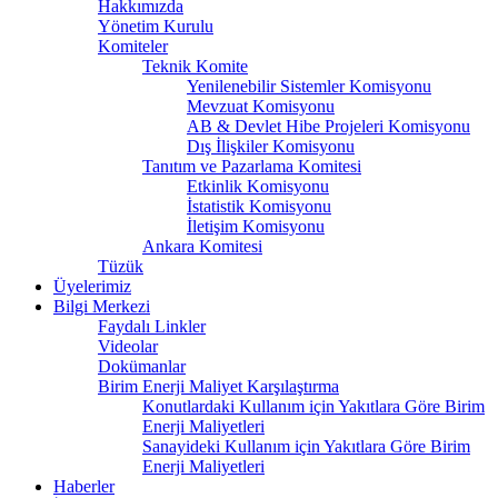
Hakkımızda
Yönetim Kurulu
Komiteler
Teknik Komite
Yenilenebilir Sistemler Komisyonu
Mevzuat Komisyonu
AB & Devlet Hibe Projeleri Komisyonu
Dış İlişkiler Komisyonu
Tanıtım ve Pazarlama Komitesi
Etkinlik Komisyonu
İstatistik Komisyonu
İletişim Komisyonu
Ankara Komitesi
Tüzük
Üyelerimiz
Bilgi Merkezi
Faydalı Linkler
Videolar
Dokümanlar
Birim Enerji Maliyet Karşılaştırma
Konutlardaki Kullanım için Yakıtlara Göre Birim
Enerji Maliyetleri
Sanayideki Kullanım için Yakıtlara Göre Birim
Enerji Maliyetleri
Haberler