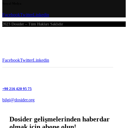
Sosyal Medya
Facebook
Twitter
Linkedin
2023 Dosider – Tüm Hakları Saklıdır
Facebook
Twitter
Linkedin
+90 216 420 95 75
bilgi@dosider.org
Dosider gelişmelerinden haberdar
olmak için abone olun!