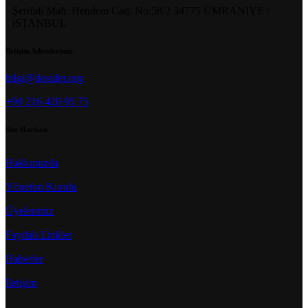
Şerifali Mah. Hendem Cad. No:58/2 34775 ÜMRANİYE /
iSTANBUL
İletişim Adreslerimiz
bilgi@dosider.org
+90 216 420 95 75
Site Haritası
Hakkımızda
Yönetim Kurulu
Üyelerimiz
Faydalı Linkler
Haberler
İletişim