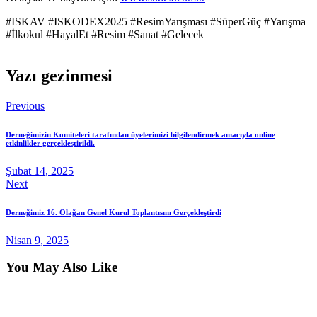
#ISKAV #ISKODEX2025 #ResimYarışması #SüperGüç #Yarışma
#İlkokul #HayalEt #Resim #Sanat #Gelecek
Yazı gezinmesi
Previous
Derneğimizin Komiteleri tarafından üyelerimizi bilgilendirmek amacıyla online
etkinlikler gerçekleştirildi.
Şubat 14, 2025
Next
Derneğimiz 16. Olağan Genel Kurul Toplantısını Gerçekleştirdi
Nisan 9, 2025
You May Also Like