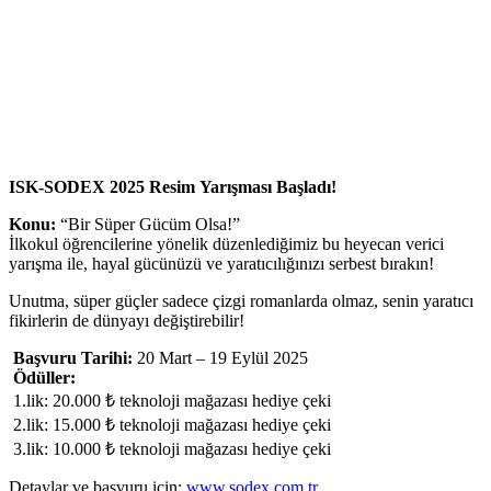
ISK-SODEX 2025 Resim Yarışması Başladı!
Konu:
“Bir Süper Gücüm Olsa!”
İlkokul öğrencilerine yönelik düzenlediğimiz bu heyecan verici
yarışma ile, hayal gücünüzü ve yaratıcılığınızı serbest bırakın!
Unutma, süper güçler sadece çizgi romanlarda olmaz, senin yaratıcı
fikirlerin de dünyayı değiştirebilir!
Başvuru Tarihi:
20 Mart – 19 Eylül 2025
Ödüller:
1.lik: 20.000 ₺ teknoloji mağazası hediye çeki
2.lik: 15.000 ₺ teknoloji mağazası hediye çeki
3.lik: 10.000 ₺ teknoloji mağazası hediye çeki
Detaylar ve başvuru için:
www.sodex.com.tr