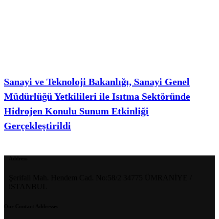
Sanayi ve Teknoloji Bakanlığı, Sanayi Genel
Müdürlüğü Yetkilileri ile Isıtma Sektöründe
Hidrojen Konulu Sunum Etkinliği
Gerçekleştirildi
Address
Şerifali Mah. Hendem Cad. No:58/2 34775 ÜMRANİYE /
iSTANBUL
Our Contact Addresses