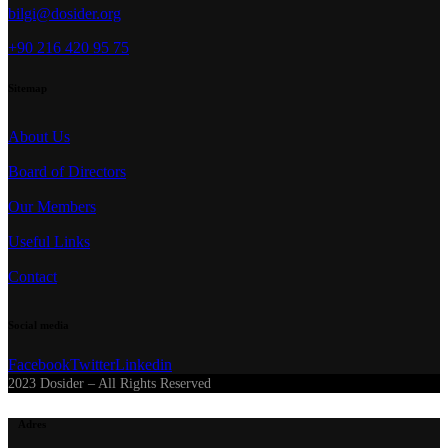
bilgi@dosider.org
+90 216 420 95 75
Sitemap
About Us
Board of Directors
Our Members
Useful Links
Contact
Social media
Facebook
Twitter
Linkedin
2023 Dosider – All Rights Reserved
Adres