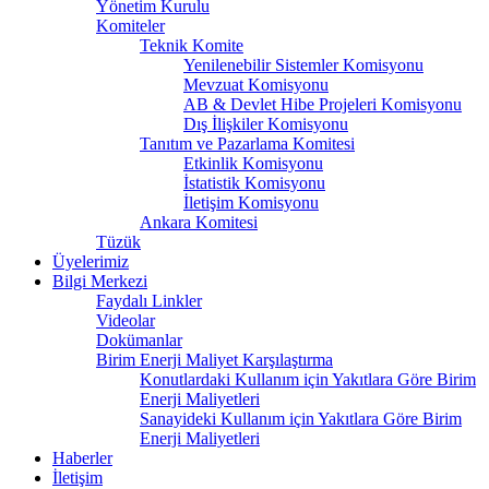
Yönetim Kurulu
Komiteler
Teknik Komite
Yenilenebilir Sistemler Komisyonu
Mevzuat Komisyonu
AB & Devlet Hibe Projeleri Komisyonu
Dış İlişkiler Komisyonu
Tanıtım ve Pazarlama Komitesi
Etkinlik Komisyonu
İstatistik Komisyonu
İletişim Komisyonu
Ankara Komitesi
Tüzük
Üyelerimiz
Bilgi Merkezi
Faydalı Linkler
Videolar
Dokümanlar
Birim Enerji Maliyet Karşılaştırma
Konutlardaki Kullanım için Yakıtlara Göre Birim
Enerji Maliyetleri
Sanayideki Kullanım için Yakıtlara Göre Birim
Enerji Maliyetleri
Haberler
İletişim