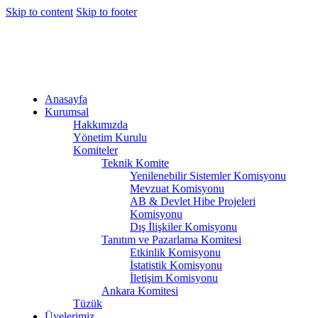
Skip to content
Skip to footer
Anasayfa
Kurumsal
Hakkımızda
Yönetim Kurulu
Komiteler
Teknik Komite
Yenilenebilir Sistemler Komisyonu
Mevzuat Komisyonu
AB & Devlet Hibe Projeleri
Komisyonu
Dış İlişkiler Komisyonu
Tanıtım ve Pazarlama Komitesi
Etkinlik Komisyonu
İstatistik Komisyonu
İletişim Komisyonu
Ankara Komitesi
Tüzük
Üyelerimiz