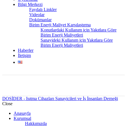
Bilgi Merkezi
Faydalı Linkler
Videolar
Dokümanlar
Birim Enerji Maliyet Karşılaştırma
Konutlardaki Kullanım için Yakıtlara Göre
Birim Enerji Maliyetleri
Sanayideki Kullanım için Yakıtlara Göre
Birim Enerji Maliyetleri
Haberler
İletişim
DOSİDER - Isıtma Cihazları Sanayicileri ve İş İnsanları Derneği
Close
Anasayfa
Kurumsal
Hakkımızda