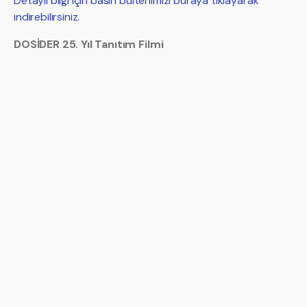
Detaylı bilgi için basın bültenimizi buraya tıklayarak
indirebilirsiniz.
DOSİDER 25. Yıl Tanıtım Filmi