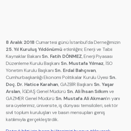
8 Aralık 2018
Cumartesi günü İstanbul’da Derneğimizin
25. Yıl Kuruluş Yıldönümü
etkinliğini; Enerji ve Tabii
Kaynaklar Bakanı
Sn. Fatih DÖNMEZ
, Enerji Piyasası
Düzenleme Kurulu Başkanı
Sn. Mustafa Yılmaz
, İSO
Yönetim Kurulu Başkanı
Sn. Erdal Bahçıvan
,
Cumhurbaşkanlığı Ekonomi Politikalar Kurulu Üyesi
Sn.
Doç. Dr. Hatice Karahan
, GAZBİR Başkanı
Sn. Yaşar
Arslan
, İGDAŞ Genel Müdürü
Sn. Ali İhsan Sılkım
ve
GAZMER Genel Müdürü
Sn. Mustafa Ali Akman
’ın yanı
sıra üyelerimiz, üniversite, iş dünyası temsilcileri, sektör
sivil toplum kuruluşları ve basın mensupları geniş
katılımıyla gerçekleştirdik.