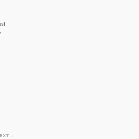
esi
e
EXT