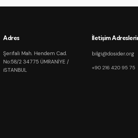
Adres
İletişim Adresler
Şerifali Mah. Hendem Cad.
bilgi@dosider.org
No:58/2 34775 ÜMRANİYE /
+90 216 420 95 75
iSTANBUL