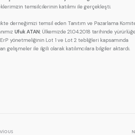
lerimizin temsilcilerinin katılımı ile gerçekleşti.
likte derneğimizi temsil eden Tanıtım ve Pazarlama Komit
anımız
Ufuk ATAN
; Ülkemizde 21.04.2018 tarihinde yürürlüğ
 ErP yönetmeliğinin Lot 1 ve Lot 2 tebliğleri kapsamında
n gelişmeler ile ilgili olarak katılımcılara bilgiler aktardı.
VIOUS
N