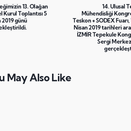
eğimizin 13. Olağan
14. Ulusal T
 Kurul Toplantısı 5
Mühendisliği Kongre
n 2019 günü
Teskon + SODEX Fuarı, 
kleştirildi.
Nisan 2019 tarihleri ar
İZMİR Tepekule Kong
Sergi Merkez
gerçekleşti
u May Also Like