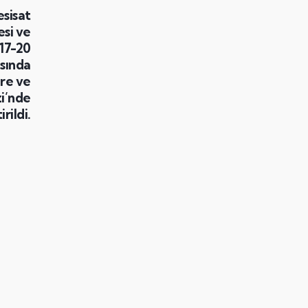
esisat
si ve
17-20
asında
re ve
i’nde
rildi.