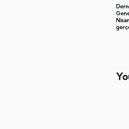
Dern
Genel
Nisa
gerçe
Yo