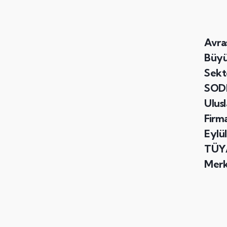
Avra
Büyü
Sekt
SODE
Ulusl
Firma
Eylü
TÜYA
Merk