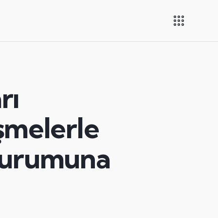
rı
şmelerle
oturumuna