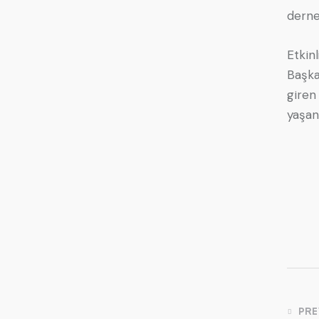
dernek
Etkin
Başk
giren
yaşana
PRE