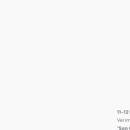
11-12
Verim
“
Son G