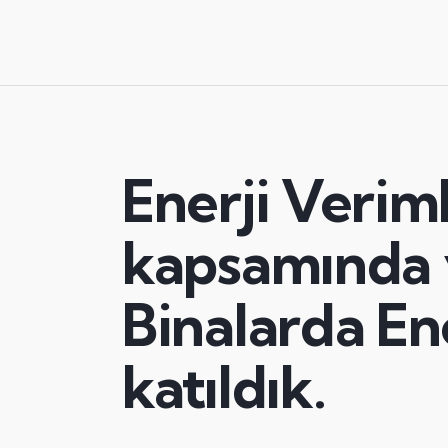
Enerji Veriml
kapsamında y
Binalarda En
katıldık.