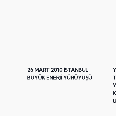
26 MART 2010 İSTANBUL
Y
BÜYÜK ENERJİ YÜRÜYÜŞÜ
T
Y
K
Ü