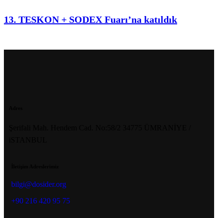
13. TESKON + SODEX Fuarı’na katıldık
Adres
Şerifali Mah. Hendem Cad. No:58/2 34775 ÜMRANİYE /
iSTANBUL
İletişim Adreslerimiz
bilgi@dosider.org
+90 216 420 95 75