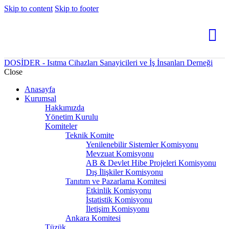
Skip to content
Skip to footer
DOSİDER - Isıtma Cihazları Sanayicileri ve İş İnsanları Derneği
Close
Anasayfa
Kurumsal
Hakkımızda
Yönetim Kurulu
Komiteler
Teknik Komite
Yenilenebilir Sistemler Komisyonu
Mevzuat Komisyonu
AB & Devlet Hibe Projeleri Komisyonu
Dış İlişkiler Komisyonu
Tanıtım ve Pazarlama Komitesi
Etkinlik Komisyonu
İstatistik Komisyonu
İletişim Komisyonu
Ankara Komitesi
Tüzük