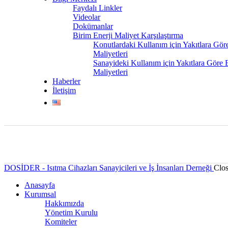
Faydalı Linkler
Videolar
Dokümanlar
Birim Enerji Maliyet Karşılaştırma
Konutlardaki Kullanım için Yakıtlara Gör
Maliyetleri
Sanayideki Kullanım için Yakıtlara Göre 
Maliyetleri
Haberler
İletişim
DOSİDER - Isıtma Cihazları Sanayicileri ve İş İnsanları Derneği
Clo
Anasayfa
Kurumsal
Hakkımızda
Yönetim Kurulu
Komiteler