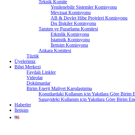
Teknik Komite
Yenilenebilir Sistemler Komisyonu
Mevzuat Komisyonu
AB & Devlet Hibe Projeleri Komisyonu
Dış İlişkiler Komisyonu
Tanıtım ve Pazarlama Komitesi
Etkinlik Komisyonu
İstatistik Komisyonu
İletişim Komisyonu
Ankara Komitesi
Tüzük
Üyelerimiz
Bilgi Merkezi
Faydalı Linkler
Videolar
Dokümanlar
Birim Enerji Maliyet Karşılaştırma
Konutlardaki Kullanım için Yakıtlara Göre Birim En
Sanayideki Kullanım için Yakıtlara Göre Birim Ener
Haberler
İletişim