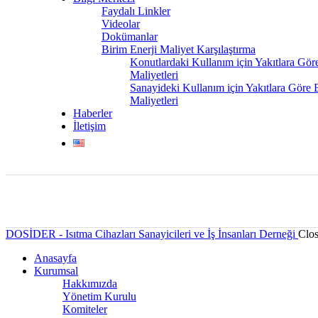
Faydalı Linkler
Videolar
Dokümanlar
Birim Enerji Maliyet Karşılaştırma
Konutlardaki Kullanım için Yakıtlara Gör
Maliyetleri
Sanayideki Kullanım için Yakıtlara Göre 
Maliyetleri
Haberler
İletişim
DOSİDER - Isıtma Cihazları Sanayicileri ve İş İnsanları Derneği
Clo
Anasayfa
Kurumsal
Hakkımızda
Yönetim Kurulu
Komiteler