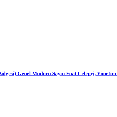
ölgesi) Genel Müdürü Sayın Fuat Celepçi, Yönetim