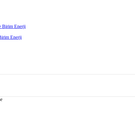
e Birim Enerji
Birim Enerji
se