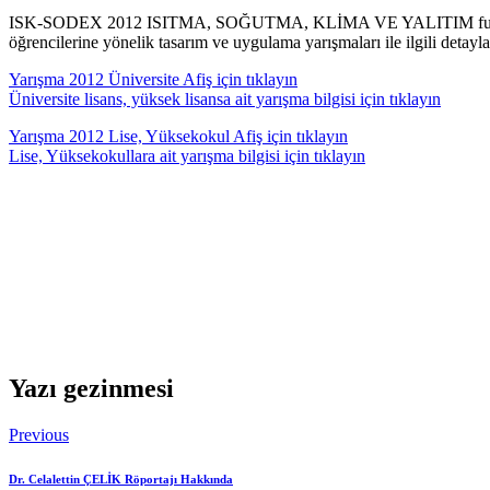
ISK-SODEX 2012 ISITMA, SOĞUTMA, KLİMA VE YALITIM fuarı bünyesin
öğrencilerine yönelik tasarım ve uygulama yarışmaları ile ilgili detaylar
Yarışma 2012 Üniversite Afiş için tıklayın
Üniversite lisans, yüksek lisansa ait yarışma bilgisi için tıklayın
Yarışma 2012 Lise, Yüksekokul Afiş için tıklayın
Lise, Yüksekokullara ait yarışma bilgisi için tıklayın
Yazı gezinmesi
Previous
Dr. Celalettin ÇELİK Röportajı Hakkında