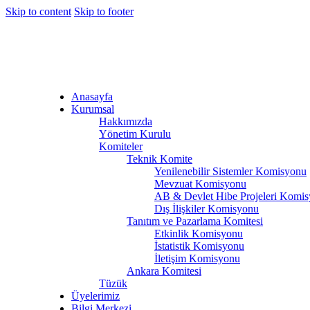
Skip to content
Skip to footer
Anasayfa
Kurumsal
Hakkımızda
Yönetim Kurulu
Komiteler
Teknik Komite
Yenilenebilir Sistemler Komisyonu
Mevzuat Komisyonu
AB & Devlet Hibe Projeleri Komi
Dış İlişkiler Komisyonu
Tanıtım ve Pazarlama Komitesi
Etkinlik Komisyonu
İstatistik Komisyonu
İletişim Komisyonu
Ankara Komitesi
Tüzük
Üyelerimiz
Bilgi Merkezi