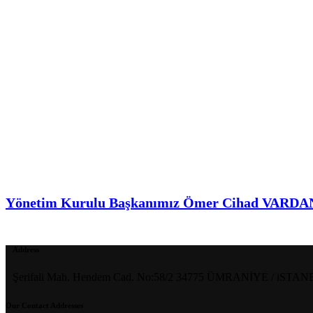
Yönetim Kurulu Başkanımız Ömer Cihad VARDAN I
Address
Şerifali Mah. Hendem Cad. No:58/2 34775 ÜMRANİYE / iSTA
Our Contact Addresses