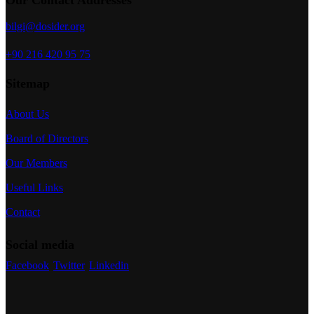
Our Contact Addresses
bilgi@dosider.org
+90 216 420 95 75
Sitemap
About Us
Board of Directors
Our Members
Useful Links
Contact
Social media
Facebook
Twitter
Linkedin