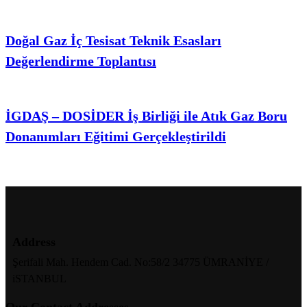
Doğal Gaz İç Tesisat Teknik Esasları
Değerlendirme Toplantısı
İGDAŞ – DOSİDER İş Birliği ile Atık Gaz Boru
Donanımları Eğitimi Gerçekleştirildi
Address
Şerifali Mah. Hendem Cad. No:58/2 34775 ÜMRANİYE /
iSTANBUL