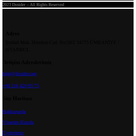
2023 Dosider – All Rights Reserved
Adres
Şerifali Mah. Hendem Cad. No:58/2 34775 ÜMRANİYE /
iSTANBUL
İletişim Adreslerimiz
bilgi@dosider.org
+90 216 420 95 75
Site Haritası
Hakkımızda
Yönetim Kurulu
Üyelerimiz